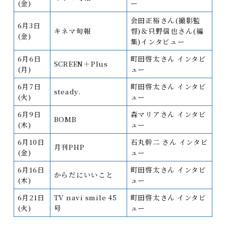
(金)
ー
会田正裕さん(撮影監
6月3日
キネマ旬報
督)＆只野信也さん(編
(金)
集)インタビュー
6月6日
町田啓太さん インタビ
SCREEN＋Plus
(月)
ュー
6月7日
町田啓太さん インタビ
steady.
(火)
ュー
6月9日
森マリアさん インタビ
BOMB
(木)
ュー
6月10日
石丸幹二 さん インタビ
月刊PHP
(金)
ュー
6月16日
町田啓太さん インタビ
からだにいいこと
(木)
ュー
6月21日
TV navi smile 45
町田啓太さん インタビ
(火)
号
ュー