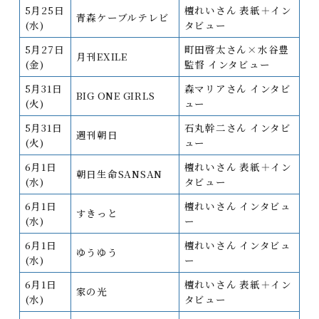
5月25日
檀れいさん 表紙＋イン
青森ケーブルテレビ
(水)
タビュー
5月27日
町田啓太さん×水谷豊
月刊EXILE
(金)
監督 インタビュー
5月31日
森マリアさん インタビ
BIG ONE GIRLS
(火)
ュー
5月31日
石丸幹二さん インタビ
週刊朝日
(火)
ュー
6月1日
檀れいさん 表紙＋イン
朝日生命SANSAN
(水)
タビュー
6月1日
檀れいさん インタビュ
すきっと
(水)
ー
6月1日
檀れいさん インタビュ
ゆうゆう
(水)
ー
6月1日
檀れいさん 表紙＋イン
家の光
(水)
タビュー