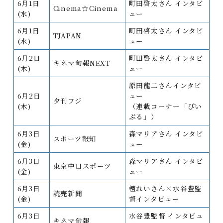
6月1日
町田啓太さん インタビ
Cinema☆Cinema
(水)
ュー
6月1日
町田啓太さん インタビ
TJAPAN
(水)
ュー
6月2日
町田啓太さん インタビ
キネマ旬報NEXT
(木)
ュー
原田龍二さんインタビ
6月2日
ュー
夕刊フジ
(木)
（連載コーナー「ぴい
ぷる」）
6月3日
森マリアさん インタビ
スポーツ報知
(金)
ュー
6月3日
森マリアさん インタビ
東京中日スポーツ
(金)
ュー
6月3日
檀れいさん×水谷豊監
読売新聞
(金)
督インタビュー
6月3日
水谷豊監督 インタビュ
キネマ旬報