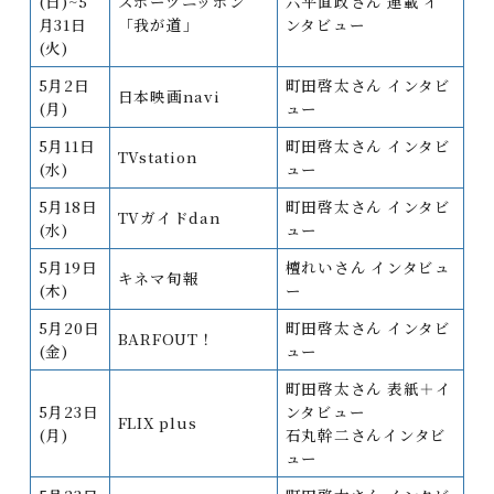
(日)~5
スポーツニッポン
六平直政さん 連載 イ
月31日
「我が道」
ンタビュー
(火)
5月2日
町田啓太さん インタビ
日本映画navi
(月)
ュー
5月11日
町田啓太さん インタビ
TVstation
(水)
ュー
5月18日
町田啓太さん インタビ
TVガイドdan
(水)
ュー
5月19日
檀れいさん インタビュ
キネマ旬報
(木)
ー
5月20日
町田啓太さん インタビ
BARFOUT！
(金)
ュー
町田啓太さん 表紙＋イ
5月23日
ンタビュー
FLIX plus
(月)
石丸幹二さんインタビ
ュー