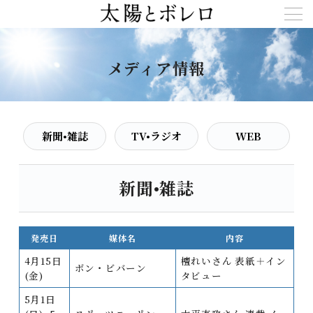
メディア情報
新聞•雑誌
TV•ラジオ
WEB
新聞•雑誌
発売日
媒体名
内容
4月15日
檀れいさん 表紙＋イン
ボン・ビバーン
(金)
タビュー
5月1日